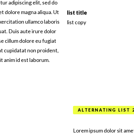
ur adipiscing elit, sed do
et dolore magna aliqua. Ut
list title
ercitation ullamco laboris
list copy
at. Duis aute irure dolor
se cillum dolore eu fugiat
at cupidatat non proident,
it anim id est laborum.
ALTERNATING LIST 
Lorem ipsum dolor sit amet