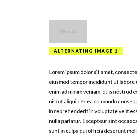
ALTERNATING IMAGE 1
Lorem ipsum dolor sit amet, consectet
eiusmod tempor incididunt ut labore 
enim ad minim veniam, quis nostrud ex
nisi ut aliquip ex ea commodo consequ
in reprehenderit in voluptate velit es
nulla pariatur. Excepteur sint occaec
sunt in culpa qui officia deserunt moll