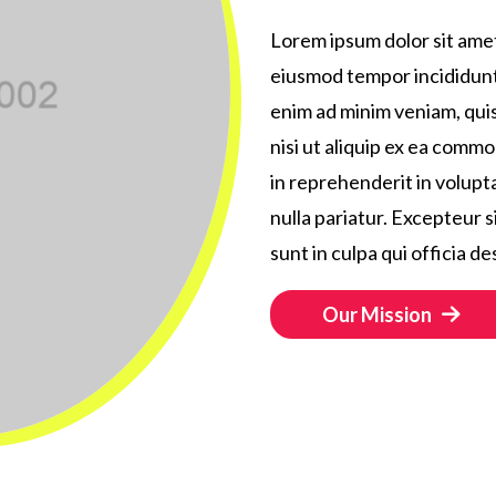
Lorem ipsum dolor sit amet
eiusmod tempor incididunt 
enim ad minim veniam, quis
nisi ut aliquip ex ea comm
in reprehenderit in volupta
nulla pariatur. Excepteur 
sunt in culpa qui officia d
Our Mission