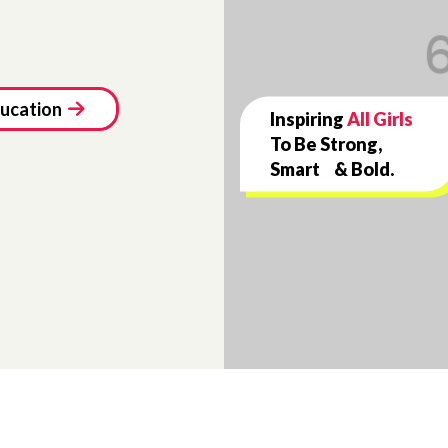
ucation
Inspiring
All Girls
To Be Strong,
Smart & Bold.