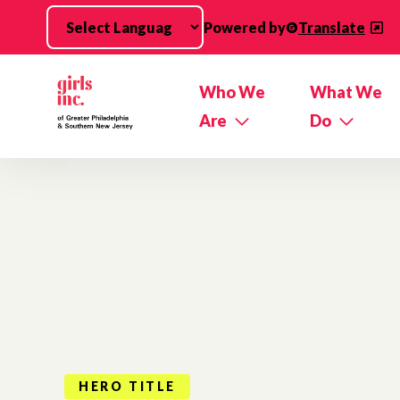
Skip to main content
Powered by
Translate
Who We
What We
Are
Do
HERO TITLE